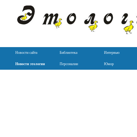
Новости сайта
Библиотека
Интервью
Новости этологии
Персоналии
Юмор