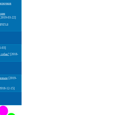
 крючков
мцам
[2019-03-22]
ругу о
5-03]
 собак?
[2018-
повым
[2019-
2018-12-15]