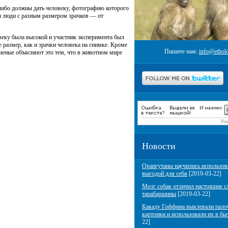
 либо должны дать человеку, фотографию которого
ны люди с разным размером зрачков — от
овеку была высокой и участник эксперимента был
 размер, как и зрачки человека на снимке. Кроме
Пишите нам:
info@etholo
ченые объясняют это тем, что в животном мире
Новости
Орангутаны научились использов
выгодой для себя
[2019-03-22]
Мозг собак отличил настоящие с
тарабарщины
[2019-03-22]
Какаду Гоффина выклевали пало
картонки и использовали их в бы
22]