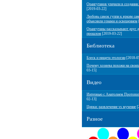
Орангутанов уличили в создании
[2019-03-22]
Любовь самок гуппи к ярким са
объяснили генами и освещением
Орангутаны рассказывают друг д
прошлом
[2019-03-22]
Библиотека
Блеск и нищета этологии
[2018-0
Почему хозяева похожи на своих
03-15]
Видео
Интервью с Анатолием Протопо
02-13]
Цирки: развлечение vs мучение
[
Разное