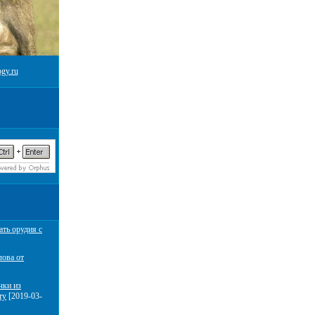
gy.ru
ать орудия с
лова от
чки из
ту
[2019-03-