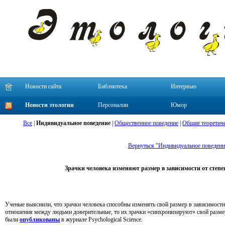
Новости сайта
Библиотека
Интервью
Новости этологии
Персоналии
Юмор
Все
|
Индивидуальное поведение
|
Общественное поведение
|
Общие теоретиче
Вернуться "Индивидуальное поведени
Зрачки человека изменяют размер в зависимости от степе
Ученые выяснили, что зрачки человека способны изменять свой размер в зависимости 
отношения между людьми доверительные, то их зрачки «синхронизируют» свой размер
были
опубликованы
в журнале Psychological Science.