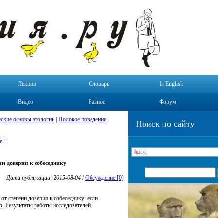
Лекции
Словарь
In English
Видео
Разное
Форум
ские основы этологии
|
Половое поведение
Поиск по сайту
е"
ни доверия к собеседнику
Дата публикации: 2015-08-04
/
Обсуждение [0]
от степени доверия к собеседнику: если
. Результаты работы исследователей