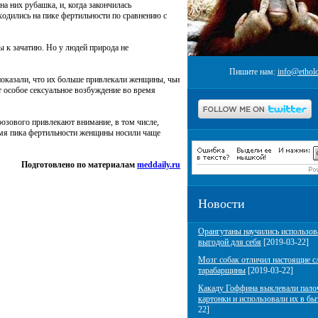
а них рубашка, и, когда закончилась
ходились на пике фертильности по сравнению с
 к зачатию. Но у людей природа не
Пишите нам:
info@etholo
показали, что их больше привлекали женщины, чьи
особое сексуальное возбуждение во время
розового привлекают внимание, в том числе,
емя пика фертильности женщины носили чаще
Подготовлено по материалам
meddaily.ru
Новости
Орангутаны научились использов
выгодой для себя
[2019-03-22]
Мозг собак отличил настоящие с
тарабарщины
[2019-03-22]
Какаду Гоффина выклевали пало
картонки и использовали их в бы
22]