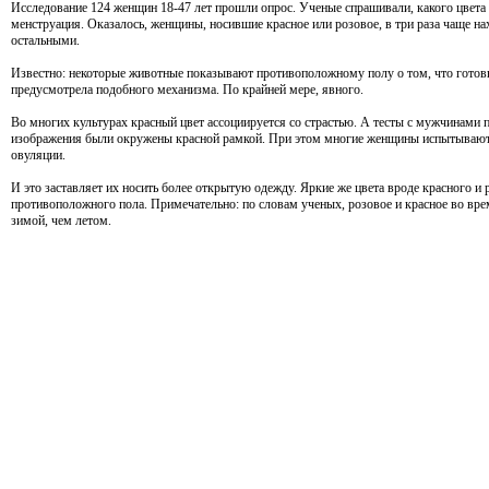
Исследование 124 женщин 18-47 лет прошли опрос. Ученые спрашивали, какого цвета н
менструация. Оказалось, женщины, носившие красное или розовое, в три раза чаще на
остальными.
Известно: некоторые животные показывают противоположному полу о том, что готовы
предусмотрела подобного механизма. По крайней мере, явного.
Во многих культурах красный цвет ассоциируется со страстью. А тесты с мужчинами 
изображения были окружены красной рамкой. При этом многие женщины испытывают 
овуляции.
И это заставляет их носить более открытую одежду. Яркие же цвета вроде красного и 
противоположного пола. Примечательно: по словам ученых, розовое и красное во вр
зимой, чем летом.