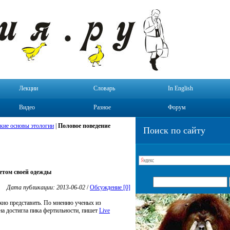
Лекции
Словарь
In English
Видео
Разное
Форум
кие основы этологии
|
Половое поведение
Поиск по сайту
етом своей одежды
Дата публикации: 2013-06-02
/
Обсуждение [0]
жно представить. По мнению ученых из
на достигла пика фертильности, пишет
Live