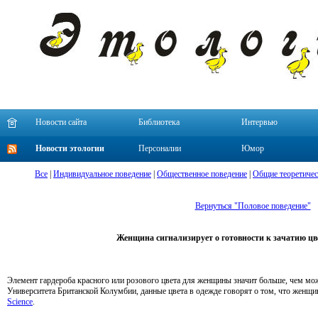
Новости сайта
Библиотека
Интервью
Новости этологии
Персоналии
Юмор
Все
|
Индивидуальное поведение
|
Общественное поведение
|
Общие теоретичес
Вернуться "Половое поведение"
Женщина сигнализирует о готовности к зачатию цв
Элемент гардероба красного или розового цвета для женщины значит больше, чем мо
Университета Британской Колумбии, данные цвета в одежде говорят о том, что женщи
Science
.