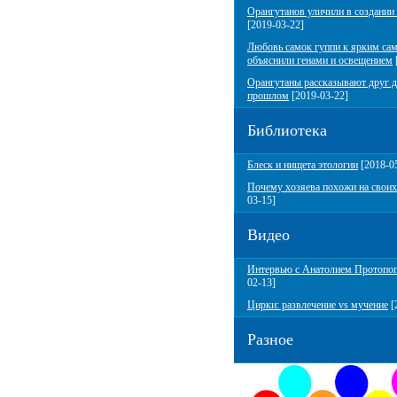
Орангутанов уличили в создании
[2019-03-22]
Любовь самок гуппи к ярким са
объяснили генами и освещением
Орангутаны рассказывают друг д
прошлом
[2019-03-22]
Библиотека
Блеск и нищета этологии
[2018-0
Почему хозяева похожи на своих
03-15]
Видео
Интервью с Анатолием Протопо
02-13]
Цирки: развлечение vs мучение
[
Разное