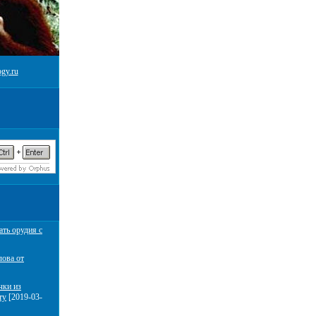
gy.ru
ать орудия с
лова от
чки из
ту
[2019-03-