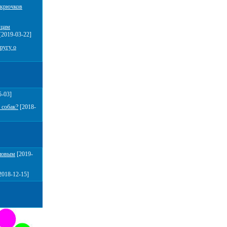
 крючков
мцам
[2019-03-22]
ругу о
5-03]
 собак?
[2018-
повым
[2019-
2018-12-15]