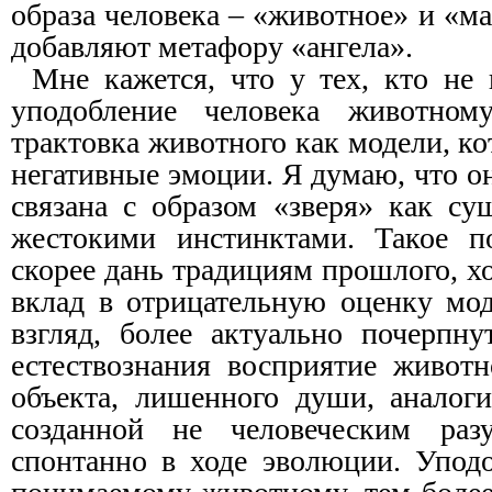
образа человека – «животное» и «м
добавляют метафору «ангела».
Мне кажется, что у тех, кто не 
уподобление человека животному
трактовка животного как модели, ко
негативные эмоции. Я думаю, что он
связана с образом «зверя» как су
жестокими инстинктами. Такое п
скорее дань традициям прошлого, хо
вклад в отрицательную оценку мод
взгляд, более актуально почерпну
естествознания восприятие животн
объекта, лишенного души, аналог
созданной не человеческим раз
спонтанно в ходе эволюции. Уподо