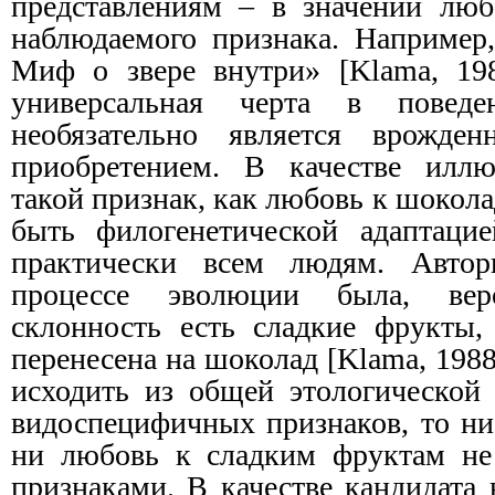
представлениям – в значении люб
наблюдаемого признака. Например,
Миф о звере внутри» [Klama, 198
универсальная черта в повед
необязательно является врожде
приобретением. В качестве иллю
такой признак, как любовь к шокола
быть филогенетической адаптацие
практически всем людям. Автор
процессе эволюции была, веро
склонность есть сладкие фрукты,
перенесена на шоколад [Klama, 1988,
исходить из общей этологической
видоспецифичных признаков, то ни
ни любовь к сладким фруктам не
признаками. В качестве кандидата 