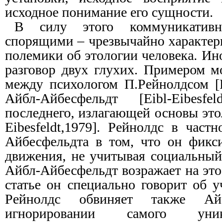
исходное понимание его сущности.
В силу этого коммуникатив
спорящими – чрезвычайно характер
полемики об этологии человека. Ин
разговор двух глухих. Примером м
между психологом П.Рейнолдсом [R
Айбл-Айбесфельдт [Eibl-Eibesfe
последнего, излагающей основы этол
Eibesfeldt,1979]. Рейнолдс в част
Айбесфельдта в том, что он фикс
движения, не учитывая социальный
Айбл-Айбесфельдт возражает на это,
статье он специально говорит об уч
Рейнолдс обвиняет также Айб
игнорировании самого уник