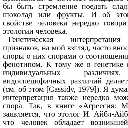
бы быть стремление поедать слад
шоколад или фрукты. И об это
свойстве человека нередко говори
этологии человека.
Генетическая интерпретация
признаков, на мой взгляд, часто вно
споры о них спорами о соотношени
фенотипом. К тому же в генетике 
индивидуальных различи
видоспецифичных различий делае
(см. об этом [Cassidy, 1979]). Я ду
интерпретация также нередко мож
спора. Так, в книге «Агрессия: 
заявляется, что этолог И. Айбл-Айб
что человек обладает возникше