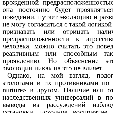
врожденной предрасположенностью
она постоянно будет проявлятьс
поведении, путает эволюцию и разв
не могу согласиться с такой логико
признавать или отрицать налич
предрасположенности к агресси
человека, можно считать это пове
реактивным или способным та
проявлению. Но объяснение это
эволюции никак на это не влияет.
Однако, на мой взгляд, подо
этологами и их противниками по п
nurture» в другом. Наличие или о
наследственных универсалий в по
выводы из рассуждений наблю
установки, исходное восприятие 