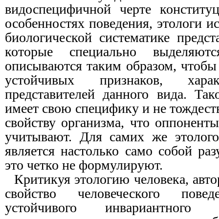
видоспецифичной черте конституц
особенностях поведения, этологи ис
биологической систематике предст
которые специально выделяют
описываются таким образом, чтобы
устойчивых признаков, хара
представителей данного вида. Так
имеет свою специфику и не тождес
свойству организма, что оппонент
учитывают. Для самих же этолого
является настолько само собой ра
это четко не формулируют.
Критикуя этологию человека, авт
свойство человеческого пове
устойчивого инвариантного