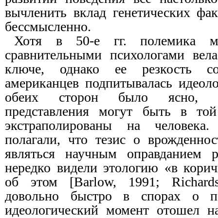
вычленить вклад генетических фа
бессмысленно.
Хотя в 50-е гг. полемика м
сравнительными психологами вела
ключе, однако ее резкость с
американцев подпитывалась идеоло
обеих сторон было ясно, ч
представления могут быть в то
экстраполированы на человека.
полагали, что тезис о врожденно
являться научным оправданием р
нередко видели этологию «в корич
об этом [Barlow, 1991; Richards
довольно быстро в спорах о п
идеологический момент отошел на