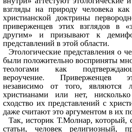
внутри» аттестуют этологические 
взгляды на природу человека как
христианской доктрины первородн
приверженцев этих взглядов в «
другим» и призывают к демифо
представлений в этой области.
Этологические представления о че
были положительно восприняты мн
теологами как подтверждаю
вероучение. Приверженцев эт
независимо от того, являются
христианами или нет, нискольк
сходство их представлений с хрис
даже считают это аргументом в их по
Так, историк Т.Молнар, который, 
статьи, человек религиозный, пр