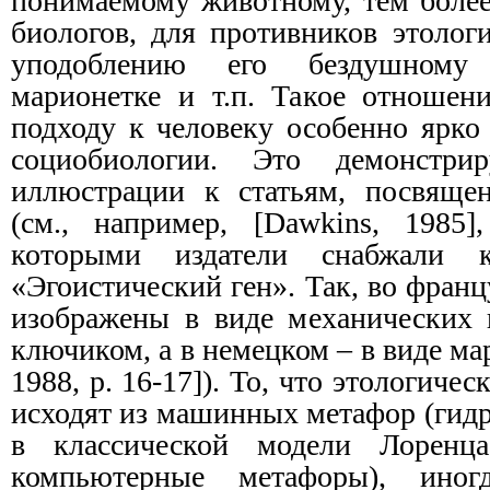
понимаемому животному, тем более
биологов, для противников этолог
уподоблению его бездушному 
марионетке и т.п. Такое отношен
подходу к человеку особенно ярко
социобиологии. Это демонстрир
иллюстрации к статьям, посвяще
(см., например, [Dawkins, 1985]
которыми издатели снабжали 
«Эгоистический ген». Так, во фран
изображены в виде механических 
ключиком, а в немецком – в виде ма
1988, p. 16-17]). То, что этологиче
исходят из машинных метафор (гид
в классической модели Лоренц
компьютерные метафоры), иног