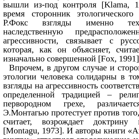
вышли из-под контроля [Klama, 1
время сторонник этологического 
Р.Фокс взгляды именно тех
наследственную предрасположе
агрессивности, связывает с русс
которая, как он объясняет, счита
изначально совершенной [Fox, 1991]
Впрочем, в другом случае и стор
этологии человека солидарны в то
взгляды на агрессивность соответст
определенной традицией – рели
первородном грехе, различает
Э.Монтагью протестует против того,
считает, возрождает доктрину 
[Montagu, 1973]. И авторы книги «А