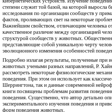
кибернетических устройств. Изучение поведени
степени служит той базой, на которой выросла б
исследовани
я
по организации сообществ у прим
фактов, проливающих свет на некоторые пробле
Важнейшим свойством, отличающим человека о
качественное различие между организацией чело
структурой сообществ у животных. Обществен
представл
я
ющие собой уникальную черту челове
эволюционного изменени
я
особенностей поведе
Подробно излага
я
результаты, полученные при и
животных учеными разных направлений, Р. Хайн
рассмотреть некоторые физиологические механи
поведени
я
. При этом он использует как классич
Шеррингтона, так и данные современной нейроф
книги посв
я
щены проблемам развити
я
поведени
поведени
я
. Существенно, что автор детально о
экспериментального изучени
я
поведени
я
и прив
форм поведени
я
животных.