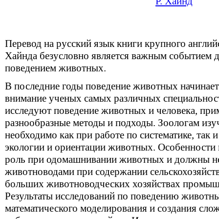
Р. Хайнд
Перевод на русский
я
зык книги крупного англий
Хайнда безусловно
я
вл
я
етс
я
важным событием 
поведением животных.
В последние годы поведение животных начинает
внимание ученых самых различных специальнос
исследуют поведение животных и человека, при
разнообразные методы и подходы. Зоологам изу
необходимо как при работе по систематике, так и
экологии и ориентации животных. Особенности
роль при одомашнивании животных и должны н
животноводами при содержании сельскохоз
я
йст
больших животноводческих хоз
я
йствах промыш
Результаты исследований по поведению животн
математического моделировани
я
и создани
я
слож