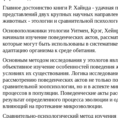
Главное достоинство книги Р. Хайнда - удачна
я
п
представлений двух крупных научных направлен
животных - этологии и сравнительной психологи
Основоположники этологии Уитмен, Крэг, Хейнр
начинали изучение поведенческих актов, рассма
которые могут быть использованы в систематике
адаптацию организма к среде обитани
я
.
Основным методом исследовани
я
у этологов
я
вл
объективное изучение особенностей поведени
я
ж
услови
я
х их существовани
я
. Логика исследован
рассмотрению поведенческих актов не только по
сравнительной зоопсихологии, но и в аспекте 
процессов в попул
я
ции. Поведенческие акты ра
результат определенного процесса эволюции и о
вли
я
ющий на протекание микроэволюции.
Сравнительно-психологический метод изучени
я