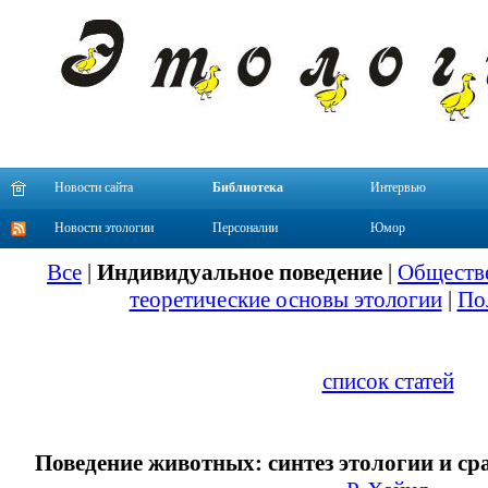
Новости сайта
Библиотека
Интервью
Новости этологии
Персоналии
Юмор
Все
|
Индивидуальное поведение
|
Обществе
теоретические основы этологии
|
По
список статей
Поведение животных: синтез этологии и с