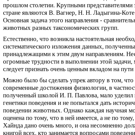
прошлом столетии. Крупными представител
я
ми 
стране
я
вл
я
ютс
я
В. Вагнер, Н. Н. Ладыгина-Коте
Основна
я
задача этого направлени
я
- сравнитель
животных разных таксономических групп.
Естественно, что возникла насто
я
тельна
я
необхо
систематического изложени
я
данных, полученны
принадлежащими к этим двум направлени
я
м. Не
огромные трудности в выполнении этой задачи,
следует признать очень ценным вкладом на пути 
Можно было бы сделать упрек автору в том, что
современные достижени
я
физиологии, в частнос
полученный школой И. П. Павлова, мало уделил
генетики поведени
я
и не попыталс
я
дать историч
поведении животных. Однако кажда
я
научна
я
мо
оценена по тому, что в ней имеетс
я
, а не по тому,
Хайнда дано очень много, и она несомненно дол
книгой всех, кто занимаетс
я
вопросами поведен