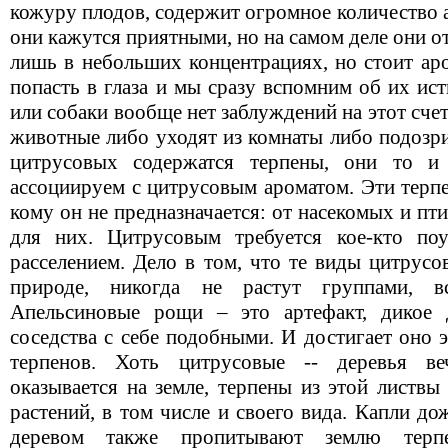
кожуру плодов, содержит огромное количество 
они кажутся приятными, но на самом деле они 
лишь в небольших концентрациях, но стоит ар
попасть в глаза и мы сразу вспомним об их ис
или собаки вообще нет заблуждений на этот счет
животные либо уходят из комнаты либо подозр
цитрусовых содержатся терпены, они то и
ассоциируем с цитрусовым ароматом. Эти терп
кому он не предназначается: от насекомых и пт
для них. Цитрусовым требуется кое-кто поу
расселением. Дело в том, что те виды цитрусо
природе, никогда не растут группами, вс
Апельсиновые рощи – это артефакт, дикое д
соседства с себе подобными. И достигает оно 
терпенов. Хоть цитрусовые -- деревья ве
оказывается на земле, терпены из этой листв
растений, в том числе и своего вида. Капли д
деревом также пропитывают землю терп