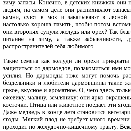
зиму запасы. Конечно, в детских книжках они 
людям, на самом деле они распихивают запасы
камни, суют в мох и закапывают в лесной п
настолько хороша память, чтобы потом вспомни
они второпях сунули желудь или орех? Так благ
питание на зиму, а также забывчивости, 
распространителей себя любимого.
Такие семена как желуди ли орехи прикрыты
защититься от дармоедов, полакомиться ими мо
усилия. Но дармоеды тоже могут помочь рас
бездельники и любители дармовщины такие жи
яркое, вкусное и ароматное. О, чего здесь толь
ежевику, малину, землянику: они ярко окрашен
косточки. Птица или животное поедает эти ягод
Даже медведь в конце лета становится вегетар
ягоды. Мягкий плод не требует много времени
проходит по желудочно-кишечному тракту. Вск