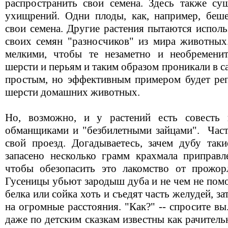
распространить свои семена. Здесь также су
ухищрений. Одни плоды, как, например, беш
свои семена. Другие растения пытаются исполь
своих семян "разносчиков" из мира животных
мелкими, чтобы те незаметно и необременит
шерсти и перьям и таким образом проникали в 
простым, но эффективным примером будет репе
шерсти домашних животных.
Но, возможно, и у растений есть совесть
обманщиками и "безбилетными зайцами".
Част
свой проезд. Догадываетесь, зачем дубу та
запасено несколько грамм крахмала приправл
чтобы обезопасить это лакомство от прожор
Гусеницы убьют зародыш дуба и не чем не помо
белка или сойка хоть и съедят часть желудей, з
на огромные расстояния. "Как?" -- спросите вы.
даже по детским сказкам известны как рачител