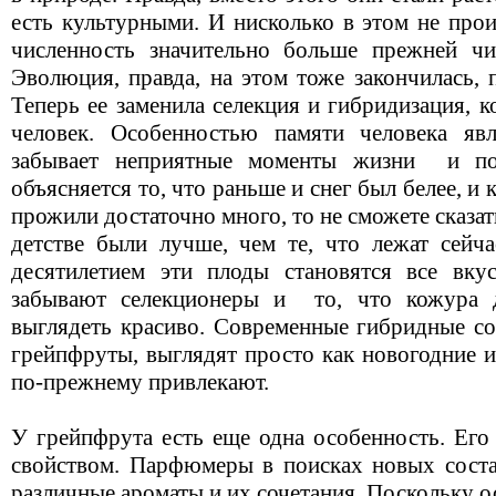
есть культурными. И нисколько в этом не прои
численность значительно больше прежней чи
Эволюция, правда, на этом тоже закончилась, 
Теперь ее заменила селекция и гибридизация, 
человек. Особенностью памяти человека яв
забывает неприятные моменты жизни
и по
объясняется то, что раньше и снег был белее, и
прожили достаточно много, то не сможете сказат
детстве были лучше, чем те, что лежат сейч
десятилетием эти плоды становятся все вку
забывают селекционеры и
то, что кожура 
выглядеть красиво. Современные гибридные со
грейпфруты, выглядят просто как новогодние и
по-прежнему привлекают.
У грейпфрута есть еще одна особенность. Его
свойством. Парфюмеры в поисках новых сост
различные ароматы и их сочетания. Поскольку 