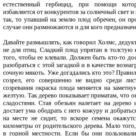
естественный гербицид, при помощи котор
избавляется от конкурентов за солнечный свет и
так, то упавший на землю плод обречен, он пр
случае они размножаются и для кого предназнач
Давайте размышлять, как говорил Холмс, дедук
не для птиц. Сладкий плод упрятан в толстую
того, чтобы ее клевали. Должен быть кто-то д
разобраться с этой загадкой и в качестве возн
сочную мякоть. Уже догадались кто это? Правил
созрел, его совершенно не видно среди лис
созревания окраска плода меняется на заметн
желтую. Так дерево показывает приматам, что о
сладостями. Стая обезьян налетает на дерево
достает ума ободрать с него кожуру и добратьс
на месте не сидит, то вскоре семена окажутс
километры от родительского дерева. Мало того
в горной местности. Если бы они пользовал