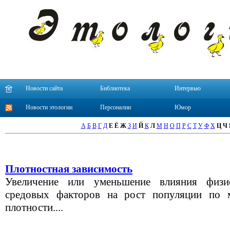
Новости сайта
Библиотека
Интервью
Новости этологии
Персоналии
Юмор
А
Б
В
Г
Д
Е
Ё
Ж
З
И
Й
К
Л
М
Н
О
П
Р
С
Т
У
Ф
Х
Ц
Ч
Плотностная зависимость
Увеличение или уменьшение влияния физи
средовых факторов на рост популяции по 
плотности....